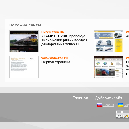
Похожие сайты
ukrcs.com.ua
w
УКРМИТСЕРВІС пропонує
А
якісно новий рівень послуг з
декларування товарів і
www.avia-rzd.ru
w
Первая страница.
О
ж
т
П
Главная
|
Добавить сайт
Россия
Ук