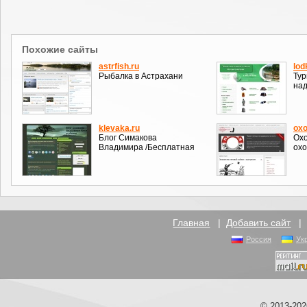
Похожие сайты
astrfish.ru
lod
Рыбалка в Астрахани
Тур
над
klevaka.ru
ox
Блог Симакова
Охо
Владимира /Бесплатная
ох
Главная
|
Добавить сайт
Россия
Ук
© 2013-20