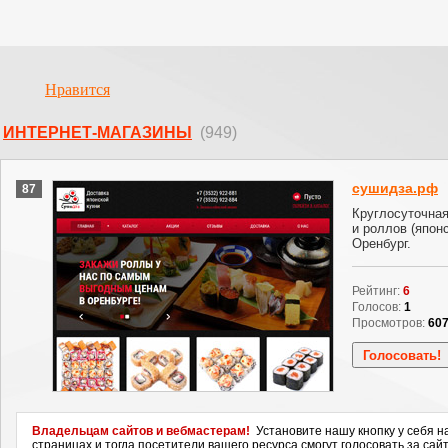
Нравится
ИНТЕРНЕТ-МАГАЗИНЫ
(949)
сушидза.рф
87
Круглосуточная
и роллов (японс
Оренбург.
Рейтинг:
6
Голосов:
1
Просмотров:
60
Владельцам сайтов и вебмастерам!
Установите нашу кнопку у себя н
страницах и тогда посетители вашего ресурса смогут голосовать за сайт