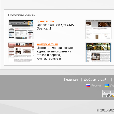
Похожие сайты
opencart.ws
Opencart.ws Всё для CMS
Opencart !
www.pc-stol.ru
Интернет-магазин столов:
журнальные столики из
стекла и дерева,
компьютерные и
Главная
|
Добавить сайт
Россия
Ук
© 2013-20