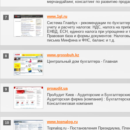
мерчандайзинг, консалтинг по развитию прода
www.1gl.ru
7
Система Главбух - рекомендации по бухгалте
учету и расчету налогов: НДС, налога на приб
ЕНВД, ЕСН, единого налога при упрощенке и т
Правовая база и формы документов: Налоговы
письма Минфина и ФНС, баланс и т.д.
www.grossbuh.kz
8
Центральный дом бухгалтера - Главная
proaudit.ua
9
ПроАудит Киев - Аудиторские и Бухгалтерские
Аудиторская фирма (компания) : Бухгалтерск
Консалтинговая компания
www.topnalog.ru
10
Topnalog.ru - Постановления Президиума, Пле