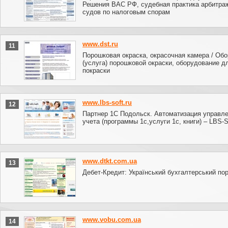
Решения ВАС РФ, судебная практика арбитра
судов по налоговым спорам
www.dst.ru
11
Порошковая окраска, окрасочная камера / Об
(услуга) порошковой окраски, оборудование д
покраски
www.lbs-soft.ru
12
Партнер 1С Подольск. Автоматизация управле
учета (программы 1с,услуги 1с, книги) – LBS-So
www.dtkt.com.ua
13
Дебет-Кредит: Український бухгалтерський по
www.vobu.com.ua
14