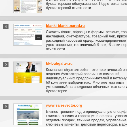
бухгалтерское обслуживание. Подготовка нал
бухгалтерской отчетности.
blanki-blanki.narod.ru
4
Скачать бланк, образцы и формы, резюме, то
накладная, счет-фактура, товарный чек, прих
расходный кассовый ордер, командировочное
удостоверение, гостиничный бланк, бланки пе
отчетности.
bk-buhgalter.ru
5
Компания «БухгалтерЪ» - это практический о
ведения бухгалтерий различных компаний,
индивидуальных предпринимателей и нотариу
60 компаний выбрали нас. Многолетний опыт
умноженный на внедрение облачных технолог
бухгалтерии.
www.salesvector.org
6
Бизнес тренинги под индивидуальную специф
клиента, анализ и коррекция в сферах: управ
отделом продаж, техника продаж, управление
ключевые клиенты, деловые переговоры, марк