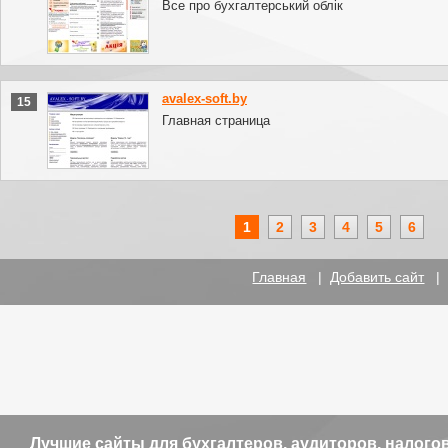
Все про бухгалтерський облік
avalex-soft.by
15
Главная страница
1
2
3
4
5
6
Главная
|
Добавить сайт
Лучшие сайты для бухгалтеров, аудиторов, налого