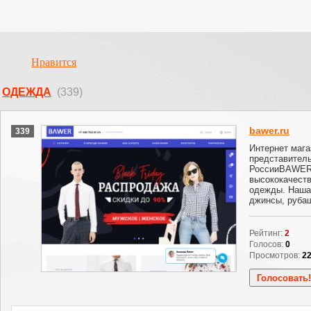
Нравится
ОДЕЖДА
(339)
bawer.ru
339
Интернет мага
представител
РоссииBAWER
высококачеств
одежды. Наша 
джинсы, рубаш
Рейтинг:
2
Голосов:
0
Просмотров:
2