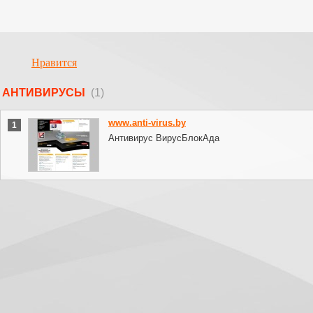
Нравится
АНТИВИРУСЫ
(1)
www.anti-virus.by
1
Антивирус ВирусБлокАда