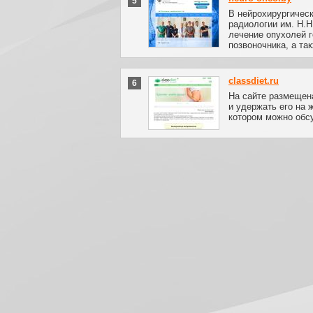
5
В нейрохирургичес
радиологии им. Н.
лечение опухолей г
позвоночника, а та
classdiet.ru
6
На сайте размещена
и удержать его на
котором можно обс