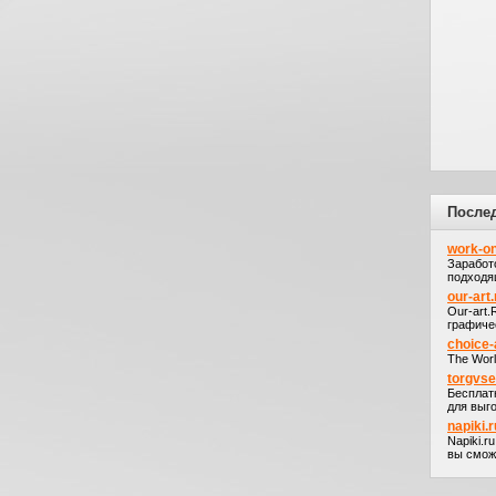
После
work-on
Заработ
подходя
our-art.
Our-art
графичес
choice-
The Worl
torgvs
Бесплат
для выго
napiki.r
Napiki.r
вы сможе