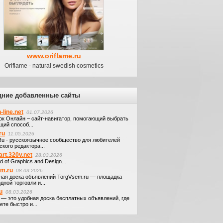
www.oriflame.ru
Oriflame - natural swedish cosmetics
дние добавленные сайты
-line.net
01.07.2026
ок Онлайн – сайт-навигатор, помогающий выбрать
щий способ...
ru
11.05.2026
.Ru - русскоязычное сообщество для любителей
кого редактора...
art.320v.net
28.03.2026
d of Graphics and Design...
em.ru
08.03.2026
ная доска объявлений TorgVsem.ru — площадка
дной торговли и...
u
08.03.2026
u — это удобная доска бесплатных объявлений, где
те быстро и...