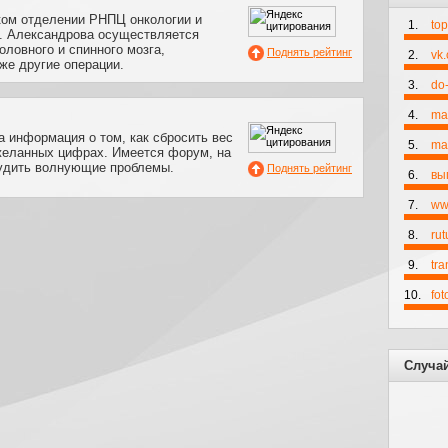
ком отделении РНПЦ онкологии и
1.
to
Н. Александрова осуществляется
оловного и спинного мозга,
Поднять рейтинг
2.
vk
кже другие операции.
3.
do-
4.
ma
 информация о том, как сбросить вес
5.
mai
 желанных цифрах. Имеется форум, на
удить волнующие проблемы.
Поднять рейтинг
6.
вы
7.
ww
8.
rut
9.
tr
10.
fo
Случа