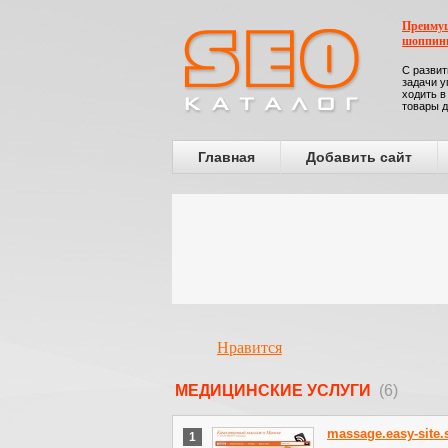
Преимущ
шоппин
С развит
задачи у
ходить в
товары д
Главная
Добавить сайт
Нравится
МЕДИЦИНСКИЕ УСЛУГИ
(6)
massage.easy-site.
1