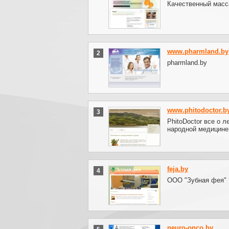
Качественный масс
www.pharmland.by
2
pharmland.by
www.phitodoctor.b
3
PhitoDoctor все о 
народной медицине
feja.by
4
ООО "Зубная фея"
neuro-onco.by