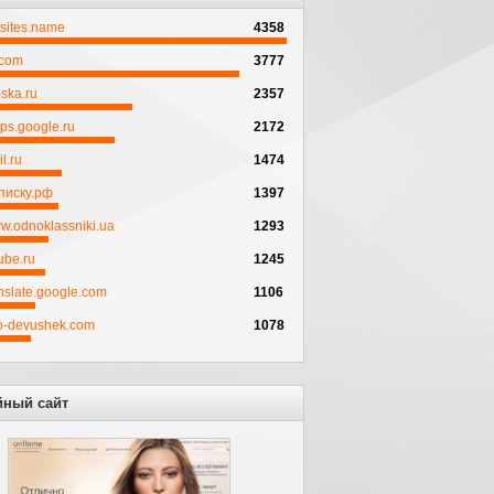
psites.name
4358
.com
3777
ska.ru
2357
ps.google.ru
2172
l.ru
1474
писку.рф
1397
w.odnoklassniki.ua
1293
ube.ru
1245
anslate.google.com
1106
to-devushek.com
1078
йный сайт