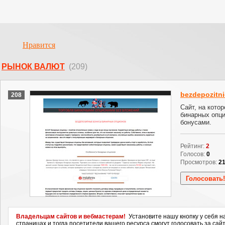
Нравится
РЫНОК ВАЛЮТ
(209)
bezdepozitni
208
Сайт, на кото
бинарных опц
бонусами.
Рейтинг:
2
Голосов:
0
Просмотров:
2
Владельцам сайтов и вебмастерам!
Установите нашу кнопку у себя н
страницах и тогда посетители вашего ресурса смогут голосовать за сайт