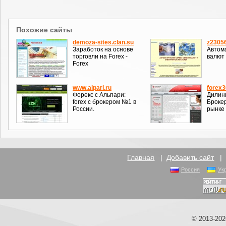
Похожие сайты
demoza-sites.clan.su
z23056
Заработок на основе
Автом
торговли на Forex -
валют
Forex
www.alpari.ru
forex3
Форекс с Альпари:
Дилинг
forex c брокером №1 в
Брокер
России.
рынке 
Главная
|
Добавить сайт
Россия
Ук
© 2013-20