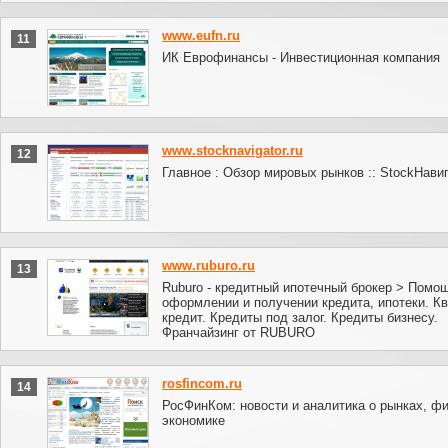
www.eufn.ru
11
ИК Еврофинансы - Инвестиционная компания
www.stocknavigator.ru
12
Главное : Обзор мировых рынков :: StockНавиг
www.ruburo.ru
13
Ruburo - кредитный ипотечный брокер > Помо
оформлении и получении кредита, ипотеки. Кв
кредит. Кредиты под залог. Кредиты бизнесу.
Франчайзинг от RUBURO
rosfincom.ru
14
РосФинКом: новости и аналитика о рынках, ф
экономике