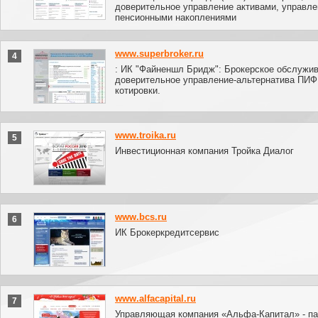
доверительное управление активами, управле
пенсионными накоплениями
www.superbroker.ru
4
: ИК "Файненшл Бридж": Брокерское обслужив
доверительное управление-альтернатива ПИФ
котировки.
www.troika.ru
5
Инвестиционная компания Тройка Диалог
www.bcs.ru
6
ИК Брокеркредитсервис
www.alfacapital.ru
7
Управляющая компания «Альфа-Капитал» - п