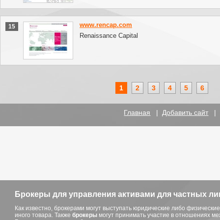
www.rencap.com
15
Renaissance Capital
1
2
3
4
5
6
Главная
|
Добавить сайт
Брокеры для управления активами для частных ли
Как известно, брокерами могут выступать юридические либо физически
иного товара. Также
брокеры
могут принимать участие в отношениях ме