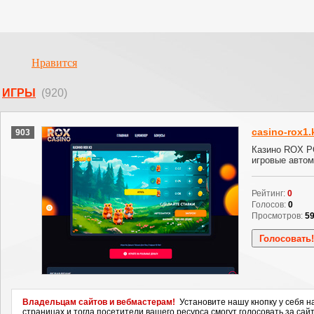
Нравится
ИГРЫ
(920)
casino-rox1.
903
Казино ROX Р
игровые авто
Рейтинг:
0
Голосов:
0
Просмотров:
5
Владельцам сайтов и вебмастерам!
Установите нашу кнопку у себя н
страницах и тогда посетители вашего ресурса смогут голосовать за сайт