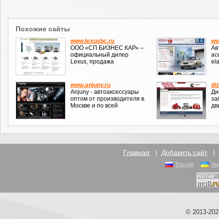
Похожие сайты
www.lexusbc.ru
ww
ООО «СП БИЗНЕС КАР» –
Ав
официальный дилер
acc
Lexus, продажа
el
www.anjuny.ru
diz
Anjuny - автоаксессуары
Ди
оптом от производителя в
за
Москве и по всей
дв
Главная
|
Добавить сайт
Россия
Ук
© 2013-20