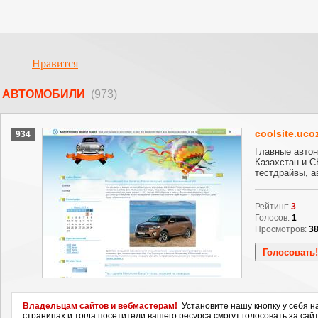
Нравится
АВТОМОБИЛИ
(973)
coolsite.uco
934
Главные автон
Казахстан и С
тестдрайвы, а
Рейтинг:
3
Голосов:
1
Просмотров:
3
Владельцам сайтов и вебмастерам!
Установите нашу кнопку у себя н
страницах и тогда посетители вашего ресурса смогут голосовать за сайт