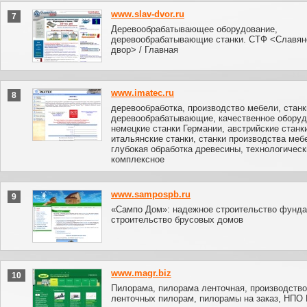
www.slav-dvor.ru
7
Деревообрабатывающее оборудование,
деревообрабатывающие станки. СТФ <Славян
двор> / Главная
www.imatec.ru
8
деревообработка, производство мебели, станк
деревообрабатывающие, качественное оборуд
немецкие станки Германии, австрийские станк
итальянские станки, станки производства меб
глубокая обработка древесины, технологическ
комплексное
www.sampospb.ru
9
«Сампо Дом»: надежное строительство фунда
строительство брусовых домов
www.magr.biz
10
Пилорама, пилорама ленточная, производство
ленточных пилорам, пилорамы на заказ, НПО