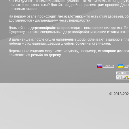
Как Вы думаете, каким образом получилось так, что мебель, стоящая у 
привыкли пользоваться? Давайте подробнее рассмотрим процесс. Для 
несколько этапов.
На первом этапе происходит
лесозаготовка
– то есть спил деревьев, о
доставляются к дальнейшему месту переработки.
Дальнейшая
деревообработка
происходит в помещении
пилорамы
. П
Существуют также специальные
деревообрабатывающие станки
, кот
В дальнейшем, после сушки напиленные доски склеивают в широкие пл
мебели – столешницы, дверцы шкафов, боковины стеллажей.
Деревянные изделия могут иметь отделку, например,
столярное дело
ч
применяться
резьба по дереву
.
Россия
Ук
© 2013-20