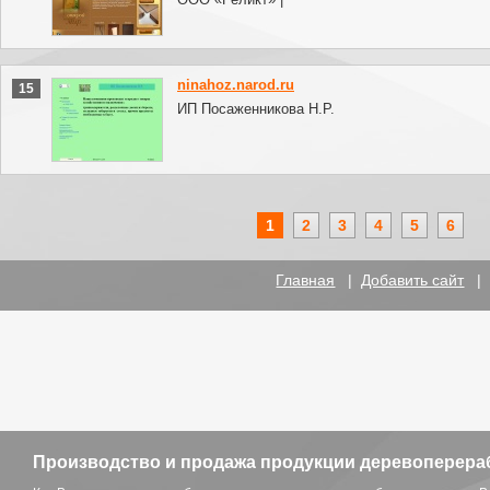
ninahoz.narod.ru
15
ИП Посаженникова Н.Р.
1
2
3
4
5
6
Главная
|
Добавить сайт
Производство и продажа продукции деревоперер