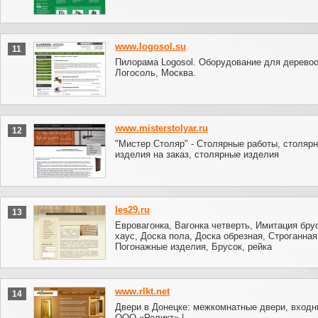
www.logosol.su
11
Пилорама Logosol. Оборудование для дерево
Логосоль, Москва.
www.misterstolyar.ru
12
"Мистер Столяр" - Столярные работы, столяр
изделия на заказ, столярные изделия
les29.ru
13
Евровагонка, Вагонка четверть, Имитация бру
хаус, Доска пола, Доска обрезная, Строганная
Погонажные изделия, Брусок, рейка
www.rlkt.net
14
Двери в Донецке: межкомнатные двери, входн
ООО «Реликт» |