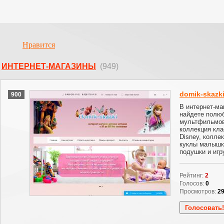
Нравится
ИНТЕРНЕТ-МАГАЗИНЫ
(949)
domik-skazki
900
В интернет-ма
найдете полю
мультфильмов
коллекция кла
Disney, колле
куклы малышк
подушки и игр
Рейтинг:
2
Голосов:
0
Просмотров:
2