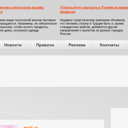
ества и недостатки онлайн-
Туристы будут въезжать в Турцию по новы
га
правилам
ием мира технологий многие бытовые
Недавно туристические компании объявили,
прощаются. Например, не обязательно
что летнему сезону в Турции быть и, кроме
 магазин, чтобы купить продукты,
стандартных рейсов, добавятся другие
ля дома, сезонную одежду
направления с вылетом из разных городов
России.
Новости
Правила
Реклама
Контакты
epils.ru