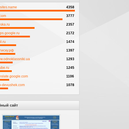
psites.name
4358
.com
3777
ska.ru
2357
ps.google.ru
2172
l.ru
1474
писку.рф
1397
w.odnoklassniki.ua
1293
ube.ru
1245
anslate.google.com
1106
to-devushek.com
1078
йный сайт