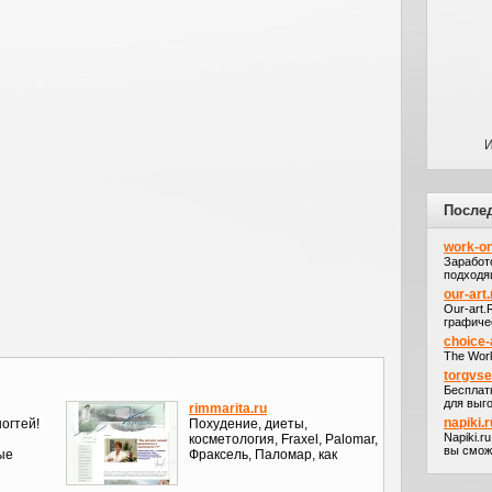
И
После
work-on
Заработ
подходя
our-art.
Our-art
графичес
choice-
The Worl
torgvs
Бесплат
для выго
rimmarita.ru
napiki.r
огтей!
Похудение, диеты,
Napiki.r
косметология, Fraxel, Palomar,
вы сможе
ные
Фраксель, Паломар, как