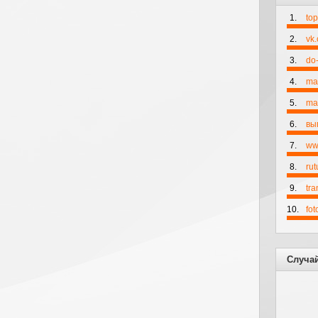
1.
to
2.
vk
3.
do-
4.
ma
5.
mai
6.
вы
7.
ww
8.
rut
9.
tr
10.
fo
Случа