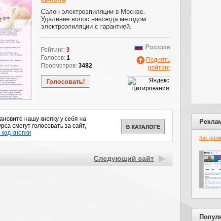
Салон электроэпиляции в Москве.
Удаление волос навсегда методом
электроэпиляции с гарантией.
Россия
Рейтинг:
3
Голосов:
1
Поднять
Просмотров:
3482
рейтинг
новите нашу кнопку у себя на
Рекла
рса смогут голосовать за сайт,
 код кнопки
Как раз
Следующий сайт
Попул