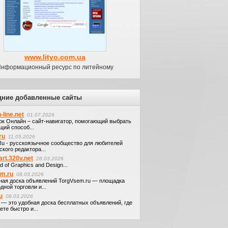
www.lityo.com.ua
нформационный ресурс по литейному
дние добавленные сайты
-line.net
01.07.2026
ок Онлайн – сайт-навигатор, помогающий выбрать
щий способ...
ru
11.05.2026
.Ru - русскоязычное сообщество для любителей
кого редактора...
art.320v.net
28.03.2026
d of Graphics and Design...
em.ru
08.03.2026
ная доска объявлений TorgVsem.ru — площадка
дной торговли и...
u
08.03.2026
u — это удобная доска бесплатных объявлений, где
те быстро и...