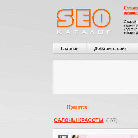
Преимущ
шоппин
С развит
задачи у
ходить в
товары д
Главная
Добавить сайт
Нравится
CАЛОНЫ КРАСОТЫ
(167)
160