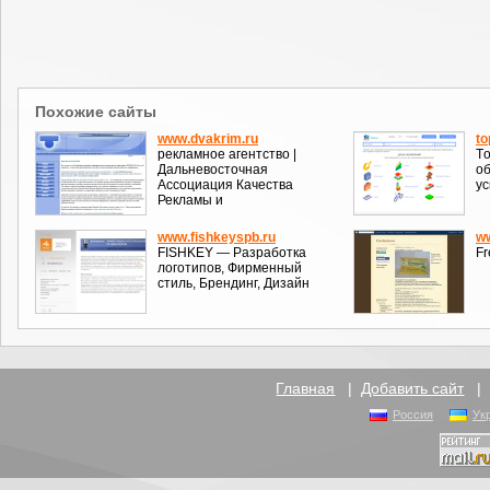
Похожие сайты
www.dvakrim.ru
to
рекламное агентство |
Тo
Дальневосточная
об
Ассоциация Качества
ус
Рекламы и
www.fishkeyspb.ru
ww
FISHKEY — Разработка
Fr
логотипов, Фирменный
стиль, Брендинг, Дизайн
Главная
|
Добавить сайт
Россия
Ук