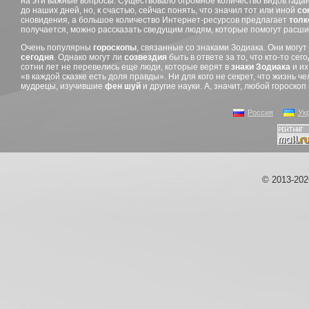
на эти важные вопросы. Существовало огромное количество видов гада
до наших дней, но, к счастью, сейчас понять, что значил тот или иной
со
сновидения, а большое количество Интернет-ресурсов предлагает
толк
получается, можно рассказать сведущим людям, которые помогут расши
Очень популярны
гороскопы
, связанные со знаками Зодиака. Они могу
сегодня
. Однако могут ли
созвездия
быть в ответе за то, что кто-то се
сотни лет не перевелись еще люди, которые верят в
знаки Зодиака
и их
«в каждой сказке есть доля правды». Ни для кого не секрет, что жизнь 
мудрецы, изучившие
фен шуй
и другие науки. А, значит, любой гороскоп
Россия
Ук
© 2013-20