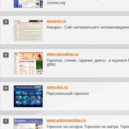
Junona.org
aquarun.ru
4
Акварун - Сайт интегрального человековедени
www.goroskop.ru
5
Гороскоп, сонник, гадания, диеты - в журнале
@RU
astra-alis.ru
6
Персональный гороскоп
www.astromeridian.ru
7
Гороскоп на сегодня. Гороскоп на завтра. Горо