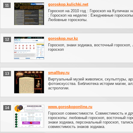
goroskop.kulichki.net
11
Гороскоп на 2010 год : Гороскоп на Куличках н
: Гороскоп на неделю : Ежедневные гороскопы
Любовные гороскопы.
goroskop.nur.kz
12
Гороскоп, знаки зодиака, восточный гороскоп,
гороскоп
smallbay.ru
13
Виртуальный музей живописи, скульптуры, ар
фотоискусства. Библиотека истории магии, ал
астрологии.
www.goroskoponline.ru
14
Гороскоп совместимости. Совместимость и др
гороскопы: любовный гороскоп, восточный гор
знаки зодиака, персональный гороскоп, талис
совместимость знаков зодиака.