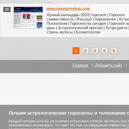
www.moygoroskop.com
15
Лунный календарь 2010| Гороскоп | Гороскоп
совместимости | Фэн-шуй | Хиромантия | Астро
Психология | Гороскоп на сегодня | Гороскоп 
день | Астрологический прогноз | Астро-диета 
стричь волосы | Косметология
1
2
3
4
5
Главная
|
Добавить сайт
Лучшие астрологические гороскопы и толкование сн
Каждый человек хотя бы раз в жизни испытывал соблазн заглянуть под 
принимаемые им решения, что ждет его там, за очередным поворотом с