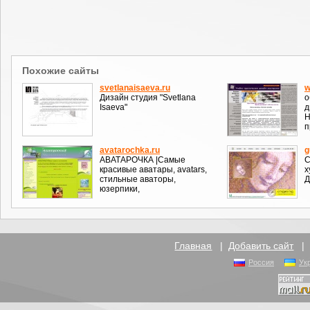
Похожие сайты
svetlanaisaeva.ru
w
Дизайн студия "Svetlana
о
Isaeva"
д
Н
п
avatarochka.ru
g
АВАТАРОЧКА |Самые
С
красивые аватары, avatars,
х
стильные аваторы,
Д
юзерпики,
Главная
|
Добавить сайт
Россия
Ук