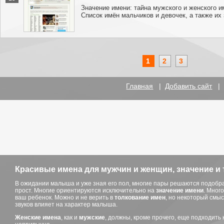
Значение имени: тайна мужского и женского и
Список имён мальчиков и девочек, а также их
1
2
3
Главная
|
Добавить сайт
Красивые имена для мужчин и женщин, значение и 
В ожидании малыша и уже зная его пол, многие пары решаются подобр
прост. Многие ориентируются исключительно на
значение имени
. Мног
ваш ребенок. Можно и не верить в
толкование имен
, но некоторый смыс
звуков влияет на характер малыша.
Женские имена
, как и
мужские
, должны, кроме прочего, еще подходить 