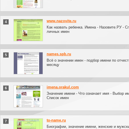
www.nazovite.ru
4
Как назвать ребенка. Имена - Назовите.РУ - С
личных имен
names.spb.ru
5
Всё о значении имен - подбор имени по отчест
месяцу
imena.orakul.com
6
Значение имени - Что означает имя - Выбор им
Список имен
to-name.ru
7
Биографии, значение имени, женские и мужск