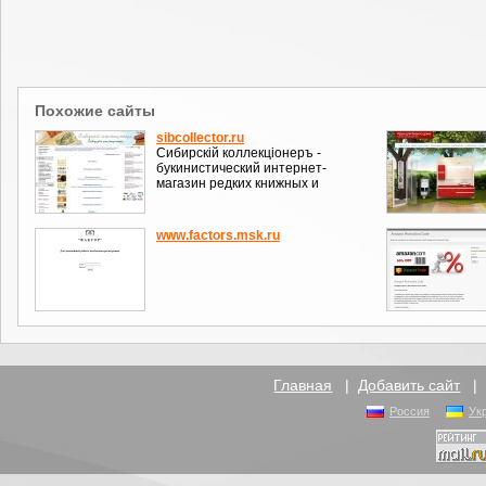
Похожие сайты
sibcollector.ru
Сибирскiй коллекцiонеръ -
букинистический интернет-
магазин редких книжных и
www.factors.msk.ru
Главная
|
Добавить сайт
Россия
Ук