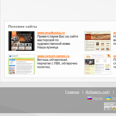
Похожие сайты
www.gradkovka.ru
w
Приветствуем Вас на сайте
Н
мастерской по
в
художественной ковке.
п
Наша кузница
www.vetosh-optom.ru
w
Ветошь обтирочная,
П
перчатки с ПВХ, обтирочно
с
полотно,
т
Главная
|
Добавить сайт
Россия
Ук