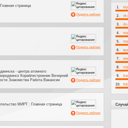
лавная страница
1.
to
Поднять рейтинг
2.
vk
3.
do-
4.
ma
5.
mai
Поднять рейтинг
6.
вы
7.
ww
8.
rut
двинска - центра атомного
еверодвинск Кораблестроение Вечерний
9.
tr
ости Знакомства Работа Вакансии
Поднять рейтинг
10.
fo
ательство МИРТ : Главная страница
Случа
Поднять рейтинг