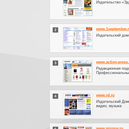
Издательство «Эд
www.1september.
2
Издательский дом
www.action-press.
3
Редакционная под
Профессиональны
www.rd.ru
4
Издательский Дом
видео, музыка
www.mirnov.ru