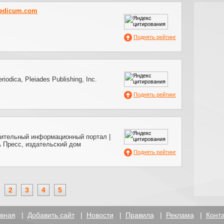
edicum.com
Поднять рейтинг
iodica, Pleiades Publishing, Inc.
Поднять рейтинг
оительный информационный портал |
ресс, издательский дом
Поднять рейтинг
2
3
4
5
вная
|
Добавить сайт
|
Новости
|
Правила
|
Реклама
|
Конт