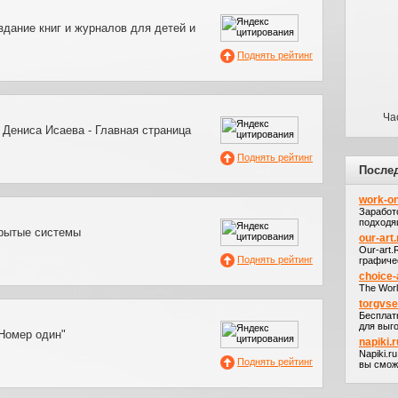
здание книг и журналов для детей и
Поднять рейтинг
Ча
 Дениса Исаева - Главная страница
Поднять рейтинг
После
work-on
Заработ
подходя
рытые системы
our-art.
Our-art
Поднять рейтинг
графичес
choice-
The Worl
torgvs
Бесплат
для выго
"Номер один"
napiki.r
Napiki.r
Поднять рейтинг
вы сможе