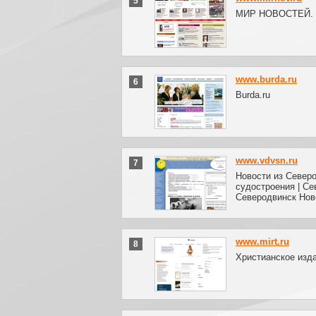
5
МИР НОВОСТЕЙ. Г
www.burda.ru
6
Burda.ru
www.vdvsn.ru
7
Новости из Северо
судостроения | С
Северодвинск Нов
www.mirt.ru
8
Христианское изд