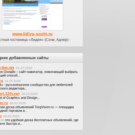
www.lidiya-sochi.ru
стная гостиница «Лидия» (Сочи, Адлер) -
дние добавленные сайты
-line.net
01.07.2026
ок Онлайн – сайт-навигатор, помогающий выбрать
щий способ...
ru
11.05.2026
.Ru - русскоязычное сообщество для любителей
кого редактора...
art.320v.net
28.03.2026
d of Graphics and Design...
em.ru
08.03.2026
ная доска объявлений TorgVsem.ru — площадка
дной торговли и...
u
08.03.2026
u — это удобная доска бесплатных объявлений, где
те быстро и...