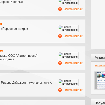
ипресс-Конлига»
Поднять рейтинг
ru
 «Первое сентября»
Поднять рейтинг
ru
писка ООО "Актион-пресс".
Рекла
е издания
Поднять рейтинг
Как раз
 Ридерз Дайджест - журналы, книги,
Поднять рейтинг
Попул