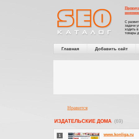
Преимущ
шоппин
С развит
задачи у
ходить в
товары д
Главная
Добавить сайт
Нравится
ИЗДАТЕЛЬСКИЕ ДОМА
(69)
www.konliga.ru
1