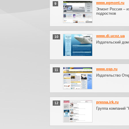
www.egmont.ru
9
Эгмонт Россия – и
подростков
www.di.ucoz.ua
10
Издательский дом
www.osp.ru
11
Издательство Отк
pressa.irk.ru
12
Группа компаний 