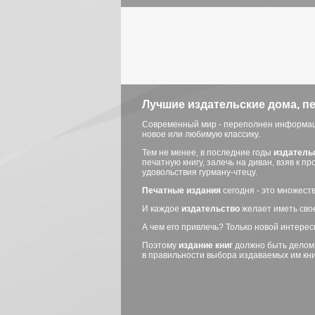
Лучшие издательские дома, п
Современный мир - переполнен информацие
новое или любимую классику.
Тем не менее, в последние годы
издатель
печатную книгу, залечь на диван, взяв к п
удовольствия гурману-чтецу.
Печатные издания
сегодня - это множест
И каждое
издательство
желает иметь свое
А чем его привлечь? Только новой интере
Поэтому
издание книг
должно быть делом ч
в правильности выбора издаваемых им кни