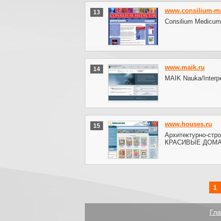
www.consilium-m
13
Consilium Medicum
www.maik.ru
14
MAIK Nauka/Interper
www.houses.ru
15
Архитектурно-стр
КРАСИВЫЕ ДОМА П
1
Гла