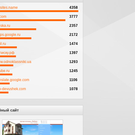
psites.name
4358
.com
3777
ska.ru
2357
ps.google.ru
2172
l.ru
1474
писку.рф
1397
w.odnoklassniki.ua
1293
ube.ru
1245
anslate.google.com
1106
to-devushek.com
1078
йный сайт