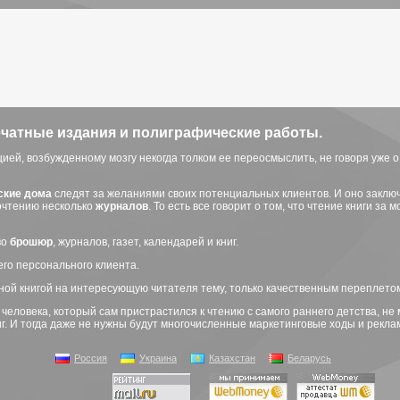
ечатные издания и полиграфические работы.
й, возбужденному мозгу некогда толком ее переосмыслить, не говоря уже о 
ские дома
следят за желаниями своих потенциальных клиентов. И оно заключ
рочтению несколько
журналов
. То есть все говорит о том, что чтение книги за
во
брошюр
, журналов, газет, календарей и книг.
го персонального клиента.
сной книгой на интересующую читателя тему, только качественным переплето
еловека, который сам пристрастился к чтению с самого раннего детства, не 
г. И тогда даже не нужны будут многочисленные маркетинговые ходы и реклам
Россия
Украина
Казахстан
Беларусь