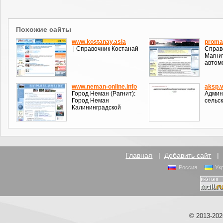
Похожие сайты
www.kostanay.asia
proma
| Справочник Костанай
Справ
Магнит
автом
www.neman-online.info
aksp.
Город Неман (Рагнит):
Админ
Город Неман
сельск
Калининградской
Главная
|
Добавить сайт
Россия
Ук
© 2013-20