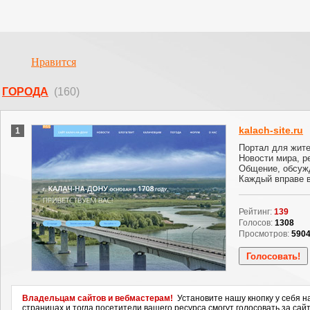
Нравится
ГОРОДА
(160)
kalach-site.ru
1
Портал для жите
Новости мира, ре
Общение, обсужд
Каждый вправе в
Рейтинг:
139
Голосов:
1308
Просмотров:
590
Владельцам сайтов и вебмастерам!
Установите нашу кнопку у себя н
страницах и тогда посетители вашего ресурса смогут голосовать за сайт