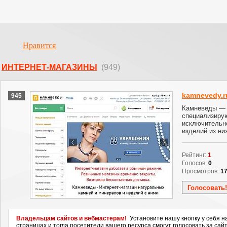
Нравится
ИНТЕРНЕТ-МАГАЗИНЫ
(949)
kamnevedy.r
945
Камневеды — 
специализиру
исключительн
изделий из ни
Рейтинг:
1
Голосов:
0
Просмотров:
1
Владельцам сайтов и вебмастерам!
Установите нашу кнопку у себя н
страницах и тогда посетители вашего ресурса смогут голосовать за сайт