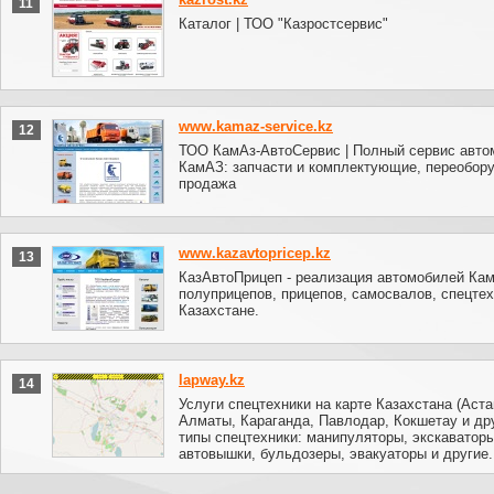
11
Каталог | ТОО "Казростсервис"
www.kamaz-service.kz
12
ТОО КамАз-АвтоСервис | Полный сервис авто
КамАЗ: запчасти и комплектующие, переобор
продажа
www.kazavtopricep.kz
13
КазАвтоПрицеп - реализация автомобилей Ка
полуприцепов, прицепов, самосвалов, спецтех
Казахстане.
lapway.kz
14
Услуги спецтехники на карте Казахстана (Аста
Алматы, Караганда, Павлодар, Кокшетау и дру
типы спецтехники: манипуляторы, экскаваторы
автовышки, бульдозеры, эвакуаторы и другие.