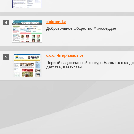
detdom.kz
4
Добровольное Общество Милосердие
www.drugdetstva.kz
5
Первый национальный конкурс Балалык шак до
детства, Казахстан