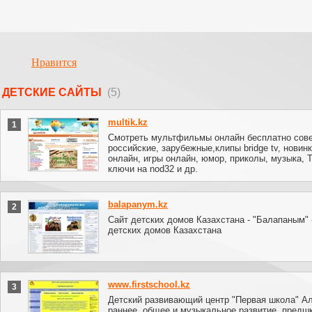
Нравится
ДЕТСКИЕ САЙТЫ
(5)
multik.kz
1
Смотреть мультфильмы онлайн бесплатно сове
российские, зарубежные,клипы bridge tv, новинк
онлайн, игры онлайн, юмор, приколы, музыка, 
ключи на nod32 и др.
balapanym.kz
2
Сайт детских домов Казахстана - "Балапаным" 
детских домов Казахстана
www.firstschool.kz
3
Детский развивающий центр "Первая школа" А
раннее, общее и музыкальное развитие, предш