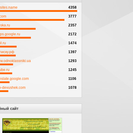
psites.name
4358
.com
3777
ska.ru
2357
ps.google.ru
2172
l.ru
1474
писку.рф
1397
w.odnoklassniki.ua
1293
ube.ru
1245
anslate.google.com
1106
to-devushek.com
1078
йный сайт