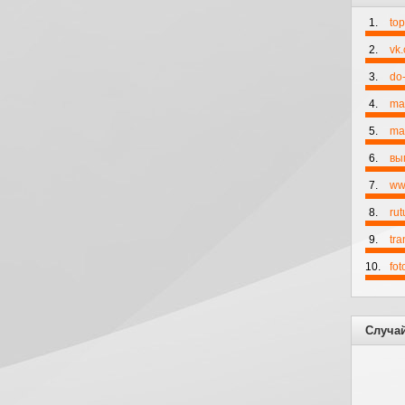
1.
to
2.
vk
3.
do-
4.
ma
5.
mai
6.
вы
7.
ww
8.
rut
9.
tr
10.
fo
Случа