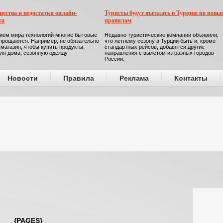
ества и недостатки онлайн-
Туристы будут въезжать в Турцию по новы
га
правилам
ием мира технологий многие бытовые
Недавно туристические компании объявили,
прощаются. Например, не обязательно
что летнему сезону в Турции быть и, кроме
 магазин, чтобы купить продукты,
стандартных рейсов, добавятся другие
ля дома, сезонную одежду
направления с вылетом из разных городов
России.
Новости
Правила
Реклама
Контакты
{PAGES}