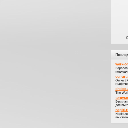
С
После
work-on
Заработ
подходя
our-art.
Our-art
графичес
choice-
The Worl
torgvs
Бесплат
для выго
napiki.r
Napiki.r
вы сможе