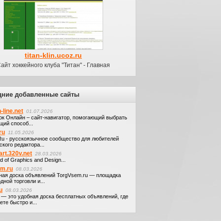
titan-klin.ucoz.ru
айт хоккейного клуба "Титан" - Главная
дние добавленные сайты
-line.net
01.07.2026
ок Онлайн – сайт-навигатор, помогающий выбрать
щий способ...
ru
11.05.2026
.Ru - русскоязычное сообщество для любителей
кого редактора...
art.320v.net
28.03.2026
d of Graphics and Design...
em.ru
08.03.2026
ная доска объявлений TorgVsem.ru — площадка
дной торговли и...
u
08.03.2026
u — это удобная доска бесплатных объявлений, где
те быстро и...