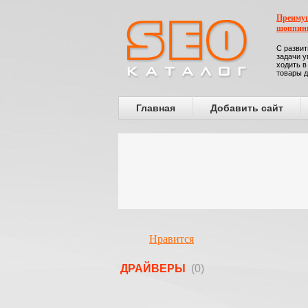
Преимущ
шоппин
С развит
задачи у
ходить в
товары д
Главная
Добавить сайт
Нравится
ДРАЙВЕРЫ
(0)