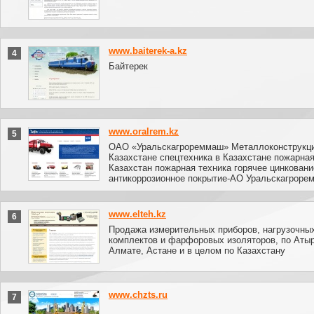
www.baiterek-a.kz
4
Байтерек
www.oralrem.kz
5
ОАО «Уральскагрореммаш» Металлоконструкци
Казахстане спецтехника в Казахстане пожарна
Казахстан пожарная техника горячее цинковани
антикоррозионное покрытие-АО Уральскагроре
www.elteh.kz
6
Продажа измерительных приборов, нагрузочны
комплектов и фарфоровых изоляторов, по Атыр
Алмате, Астане и в целом по Казахстану
www.chzts.ru
7