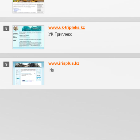
www.uk-tripleks.kz
8
УК Триплекс
www.irisplus.kz
9
Iris