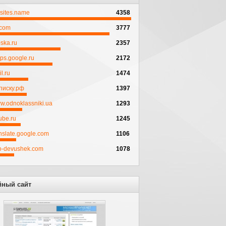
psites.name
4358
.com
3777
ska.ru
2357
ps.google.ru
2172
l.ru
1474
писку.рф
1397
w.odnoklassniki.ua
1293
ube.ru
1245
anslate.google.com
1106
to-devushek.com
1078
йный сайт