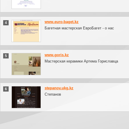
www.euro-baget.kz
4
Багетная мастерская ЕвроБагет - о нас
www.goris.kz
5
Мастерская керамики Артема Гориславца
stepanov.ukg.kz
6
Степанов