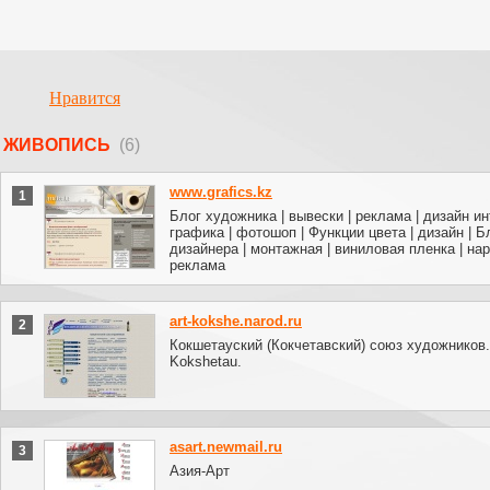
Нравится
ЖИВОПИСЬ
(6)
www.grafics.kz
1
Блог художника | вывески | реклама | дизайн ин
графика | фотошоп | Функции цвета | дизайн | Б
дизайнера | монтажная | виниловая пленка | на
реклама
art-kokshe.narod.ru
2
Кокшетауский (Кокчетавский) союз художников. 
Kokshetau.
asart.newmail.ru
3
Азия-Арт