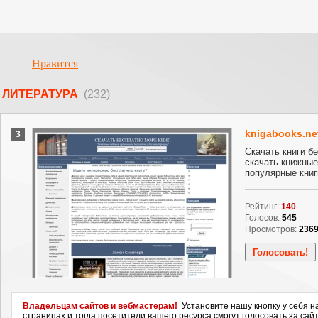
Нравится
ЛИТЕРАТУРА
(232)
knigabooks.ne
3
Скачать книги бе
скачать книжные
популярные книг
Рейтинг:
140
Голосов:
545
Просмотров:
236
Владельцам сайтов и вебмастерам!
Установите нашу кнопку у себя н
страницах и тогда посетители вашего ресурса смогут голосовать за сайт