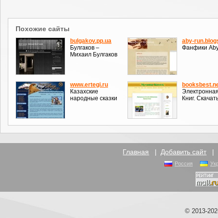
Похожие сайты
bulgakov.pp.ua
aby-run.blo
Булгаков –
Фанфики Aby
Михаил Булгаков
www.ertegi.ru
booksbest.n
Казахские
Электронная
народные сказки
Книг. Скачат
Главная
|
Добавить сайт
Россия
Ук
© 2013-20