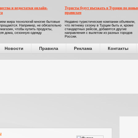
ества и недостатки онлайн-
Туристы будут въезжать в Турцию по новы
га
правилам
ием мира технологий многие бытовые
Недавно туристические компании объявили,
прощаются. Например, не обязательно
что летнему сезону в Турции быть и, кроме
 магазин, чтобы купить продукты,
стандартных рейсов, добавятся другие
ля дома, сезонную одежду
направления с вылетом из разных городов
России.
Новости
Правила
Реклама
Контакты
u