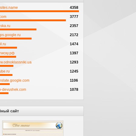
psites.name
4358
.com
3777
ska.ru
2357
ps.google.ru
2172
l.ru
1474
писку.рф
1397
w.odnoklassniki.ua
1293
ube.ru
1245
anslate.google.com
1106
to-devushek.com
1078
йный сайт