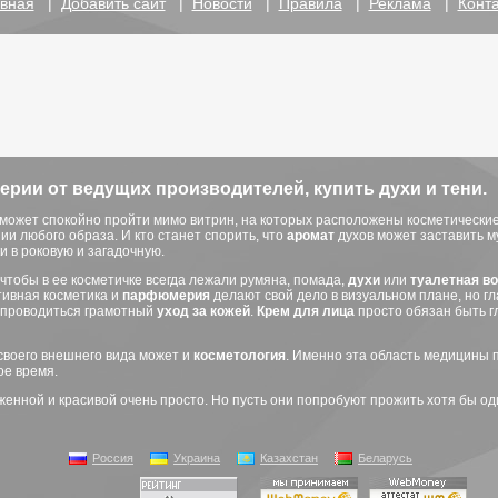
вная
|
Добавить сайт
|
Новости
|
Правила
|
Реклама
|
Конт
рии от ведущих производителей, купить духи и тени.
 может спокойно пройти мимо витрин, на которых расположены косметические
и любого образа. И кто станет спорить, что
аромат
духов может заставить 
 в роковую и загадочную.
 чтобы в ее косметичке всегда лежали румяна, помада,
духи
или
туалетная в
тивная косметика и
парфюмерия
делают свой дело в визуальном плане, но г
н проводиться грамотный
уход за кожей
.
Крем для лица
просто обязан быть г
 своего внешнего вида может и
косметология
. Именно эта область медицины 
ое время.
оженной и красивой очень просто. Но пусть они попробуют прожить хотя бы о
Россия
Украина
Казахстан
Беларусь