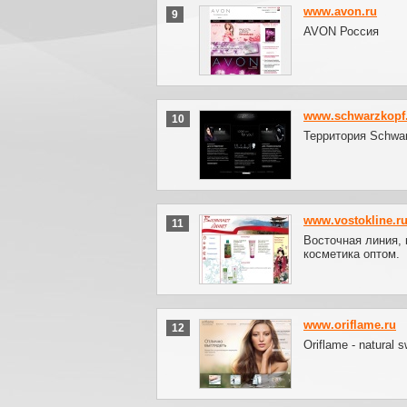
www.avon.ru
9
AVON Россия
www.schwarzkopf
10
Территория Schwa
www.vostokline.r
11
Восточная линия, 
косметика оптом.
www.oriflame.ru
12
Oriflame - natural 