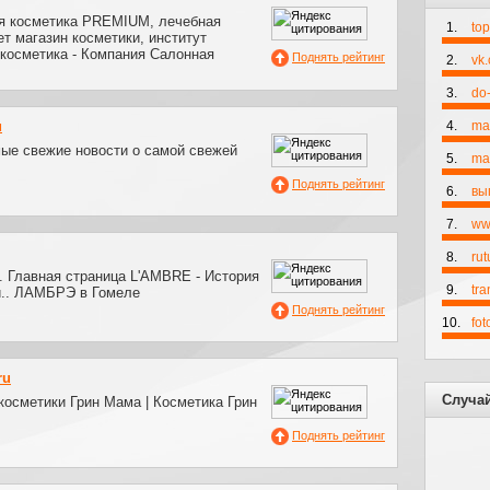
я косметика PREMIUM, лечебная
1.
to
ет магазин косметики, институт
 косметика - Компания Салонная
Поднять рейтинг
2.
vk
3.
do-
u
4.
ma
мые свежие новости о самой свежей
5.
mai
Поднять рейтинг
6.
вы
7.
ww
8.
rut
 Главная страница L'AMBRE - История
9.
tr
и.. ЛАМБРЭ в Гомеле
Поднять рейтинг
10.
fo
ru
Случа
косметики Грин Мама | Косметика Грин
Поднять рейтинг