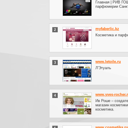
Главная | РИВ ГОШ
парфюмерии Санкт
myfaberlic.kz
2
Косметика и парфю
www.letoile.ru
3
Л'Этуаль
www.yves-rocher.
4
Ив Роше – создат
магазин косметик
косметика.
www.cosmetika.ru