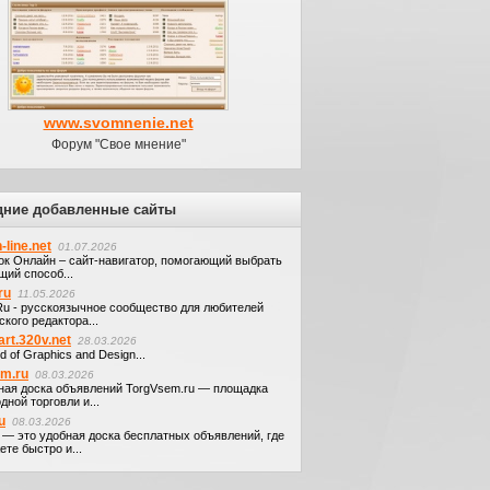
www.svomnenie.net
Форум "Свое мнение"
дние добавленные сайты
-line.net
01.07.2026
ок Онлайн – сайт-навигатор, помогающий выбрать
щий способ...
ru
11.05.2026
.Ru - русскоязычное сообщество для любителей
кого редактора...
art.320v.net
28.03.2026
d of Graphics and Design...
em.ru
08.03.2026
ная доска объявлений TorgVsem.ru — площадка
дной торговли и...
u
08.03.2026
u — это удобная доска бесплатных объявлений, где
те быстро и...