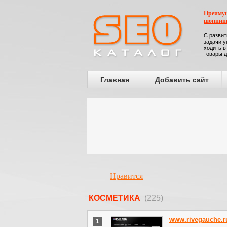
Преимущ
шоппин
С развит
задачи у
ходить в
товары д
Главная
Добавить сайт
Нравится
КОСМЕТИКА
(225)
www.rivegauche.r
1