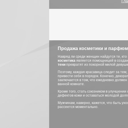
Гла
Продажа косметики и парфюме
Навряд ли среди женщин найдутся те, кто
косметика
является помощницей в создани
тени
превратят из покорной милой девушки
Поэтому, каждая красавица следит за тем,
привести себя в порядок. Конечно, декора
заключается в том, что ежедневно долже
ванной комнате.
Кроме того, стать союзником в улучшении
дефектов кожи и оставаться молодой долг
Мужчинам, наверно, кажется, что быть ух
рассеется моментально.