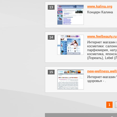
www.kalina.org
13
Концерн Калина
www.feelbeauty.ru
14
Интернет магазин
косметики: салонн
парфюмерия, нату
косметика, японск
(Лореаль), Lebel (
new-wellness.well
15
Интернет-магазин 
здоровья - .
1