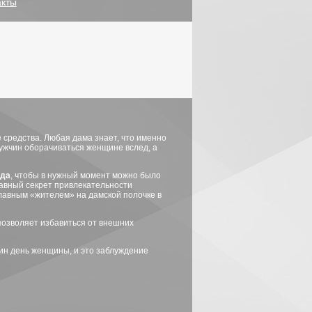
акты
 средства. Любая дама знает, что именно
мужчин оборачиваться женщине вслед, а
ода
, чтобы в нужный момент можно было
лавный секрет привлекательности
лавным «жителем» на дамской полочке в
позволяет избавиться от внешних
дин день женщины, и это заблуждение