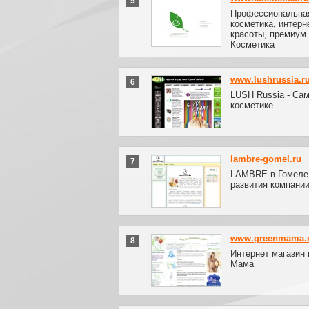
5
Профессиональна
косметика, интерн
красоты, премиум
Косметика
www.lushrussia.r
6
LUSH Russia - Са
косметике
lambre-gomel.ru
7
LAMBRE в Гомеле.
развития компани
www.greenmama.
8
Интернет магазин 
Мама