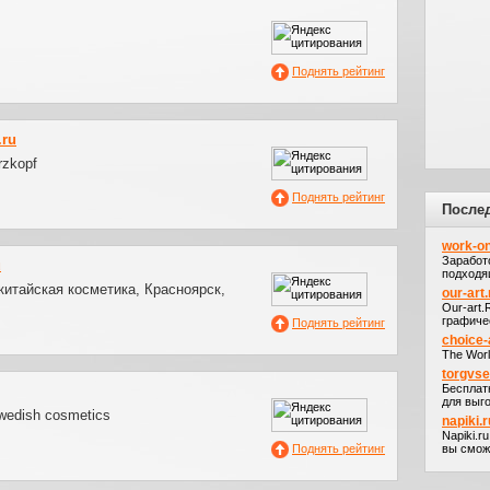
Поднять рейтинг
.ru
rzkopf
Поднять рейтинг
После
work-on
Заработ
u
подходя
китайская косметика, Красноярск,
our-art.
Our-art
графичес
Поднять рейтинг
choice-
The Worl
torgvs
Бесплат
для выго
swedish cosmetics
napiki.r
Napiki.r
Поднять рейтинг
вы сможе