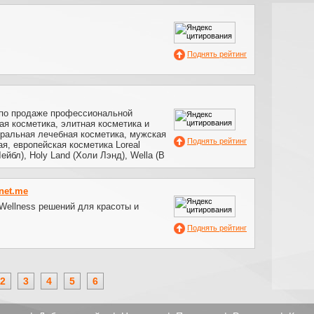
Поднять рейтинг
 по продаже профессиональной
ая косметика, элитная косметика и
ральная лечебная косметика, мужская
Поднять рейтинг
ая, европейская косметика Loreal
Лейбл), Holy Land (Холи Лэнд), Wella (В
net.me
Wellness решений для красоты и
Поднять рейтинг
2
3
4
5
6