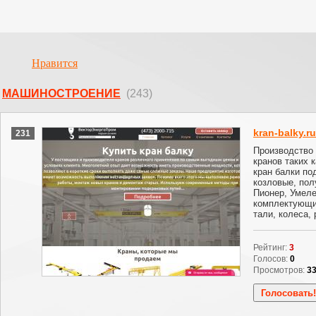
Нравится
МАШИНОСТРОЕНИЕ
(243)
kran-balky.ru
231
Производство
кранов таких к
кран балки по
козловые, пол
Пионер, Умеле
комплектующи
тали, колеса,
Рейтинг:
3
Голосов:
0
Просмотров:
3