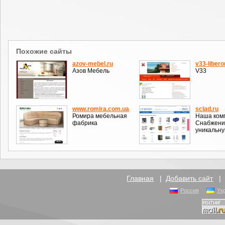
Похожие сайты
azov-mebel.ru
v33-libero
Азов Мебель
V33
www.romira.com.ua
sclad.ru
Ромира мебельная
Наша ком
фабрика
Снабжение
уникальну
Главная
|
Добавить сайт
Россия
Ук