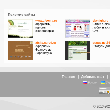
Похожие сайты
www.afeoma.ru
skynight.ru
афоризмы,
Стихи о люб
идиомы,
любви и жиз
скороговорки
СМС
afsite.narod.ru
status.net84
Афоризмы
Статусы для
Франсуа де
Ларошфуко
Главная
|
Добавить сайт
Россия
Ук
© 2013-20