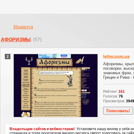
Нравится
АФОРИЗМЫ
(57)
letter.com.ua
2
Афоризмы, крыл
поговорки, выск
знакомых фраз,
Греции и Рима - l
Рейтинг:
161
Голосов:
76
Просмотров:
394
Владельцам сайтов и вебмастерам!
Установите нашу кнопку у себя н
страницах и тогда посетители вашего ресурса смогут голосовать за сайт