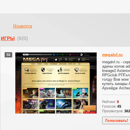
Нравится
ИГРЫ
(920)
megalvl.ru
56
megalvl.ru - се
адены колов ad
lineage2 Asteri
RPGclub РПГкла
голду Вов wow Wo
купить кинары А
Архейдж Arche
Рейтинг:
8
Голосов:
45
Просмотров:
36