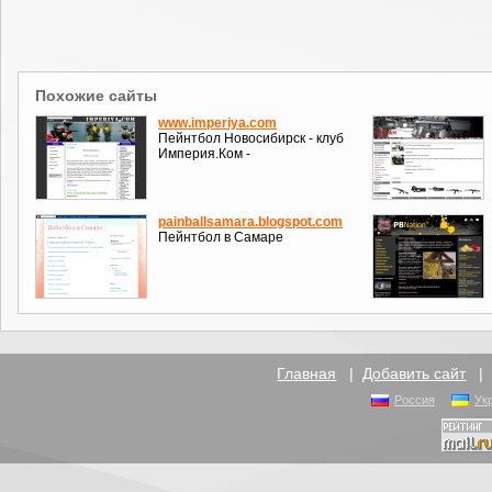
Похожие сайты
www.imperiya.com
Пейнтбол Новосибирск - клуб
Империя.Ком -
painballsamara.blogspot.com
Пейнтбол в Самаре
Главная
|
Добавить сайт
Россия
Ук