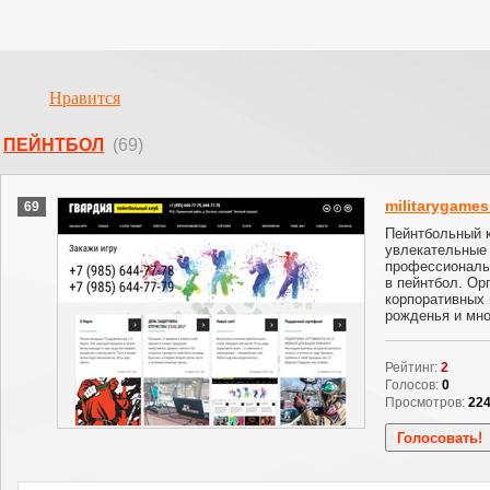
Нравится
ПЕЙНТБОЛ
(69)
militarygames
69
Пейнтбольный к
увлекательные 
профессиональ
в пейнтбол. Ор
корпоративных 
рожденья и мно
Рейтинг:
2
Голосов:
0
Просмотров:
22