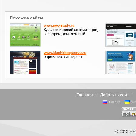
Похожие сайты
www.seo-study.ru
Курсы поисковой оптимизации,
seo курсы, комплексный
www.kluchkbogatstvu.ru
Заработок в Интернет
Главная
|
Добавить сайт
Россия
Ук
© 2013-20