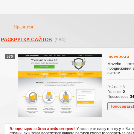
Нравится
РАСКРУТКА САЙТОВ
(584)
movebo.ru
570
Movebo — гот
продвижения в
систем
Рейтинг:
3
Голосов:
2
Просмотров:
3
Владельцам сайтов и вебмастерам!
Установите нашу кнопку у себя н
страницах и тогда посетители вашего ресурса смогут голосовать за сайт