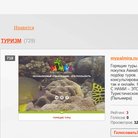
Нравится
ТУРИЗМ
(729)
mypalmira.ru
718
Горящие туры.
покупка Авиа
подбор туров.
консультирова
так и онлай
С НАМИ – ЭТ
Туристическое
(Пальмира)
Рейтинг:
3
Голосов:
0
Просмотров:
3