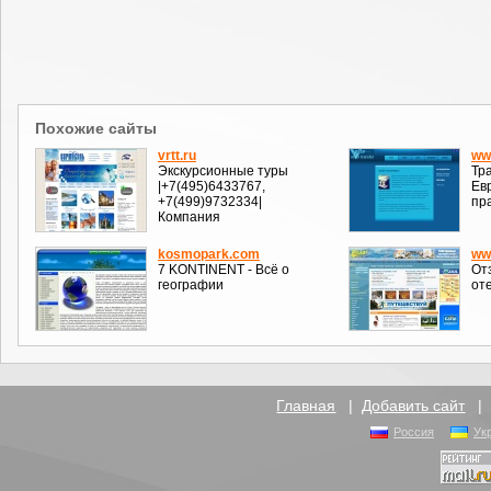
Похожие сайты
vrtt.ru
ww
Экскурсионные туры
Тр
|+7(495)6433767,
Евр
+7(499)9732334|
пр
Компания
kosmopark.com
ww
7 KONTINENT - Всё о
От
географии
оте
Главная
|
Добавить сайт
Россия
Ук