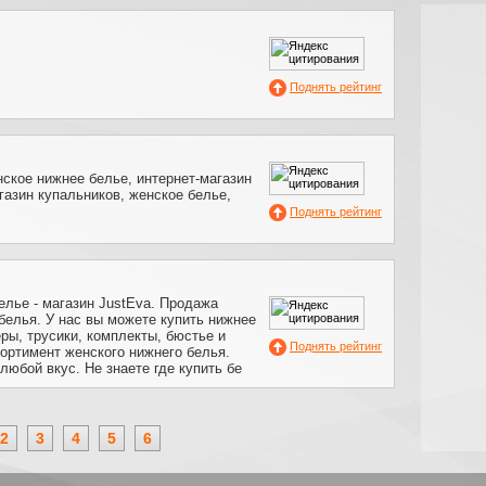
Поднять рейтинг
ское нижнее белье, интернет-магазин
газин купальников, женское белье,
Поднять рейтинг
лье - магазин JustEva. Продажа
белья. У нас вы можете купить нижнее
ры, трусики, комплекты, бюстье и
Поднять рейтинг
сортимент женского нижнего белья.
любой вкус. Не знаете где купить бе
2
3
4
5
6