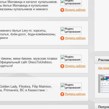
елье Милавица и каталог купальников.
ы белье Милавица и купальники
магазины купальников и нижнего
Поднять рейтинг
нижнего белья Lery-m: корсеты,
латья, бэби-долл, боди-комбинезоны,
тринги
Поднять рейтинг
 бикини, мини бикини, мужские плавки
Рекла
 Официальный сайт DressToUndress.
здеться!
Поднять рейтинг
Как раз
olden Lady, Filodora, Filip Matinion,
a, Primavera, BC в Казахстане ::
Поднять рейтинг
Попул