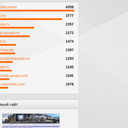
psites.name
4358
.com
3777
ska.ru
2357
ps.google.ru
2172
l.ru
1474
писку.рф
1397
w.odnoklassniki.ua
1293
ube.ru
1245
anslate.google.com
1106
to-devushek.com
1078
йный сайт