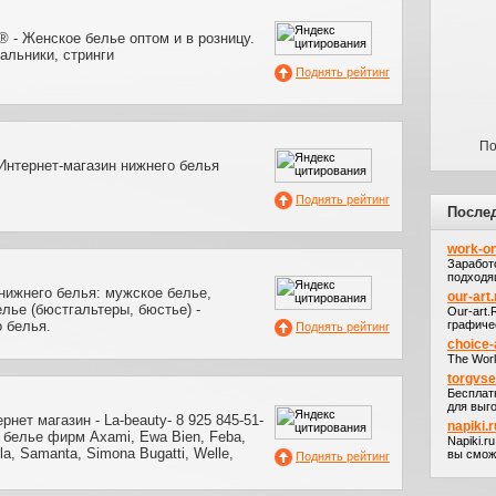
t® - Женское белье оптом и в розницу.
альники, стринги
Поднять рейтинг
По
тернет-магазин нижнего белья
Поднять рейтинг
После
work-on
Заработ
подходя
нижнего белья: мужское белье,
our-art.
лье (бюстгальтеры, бюстье) -
Our-art
 белья.
графичес
Поднять рейтинг
choice-
The Worl
torgvs
Бесплат
для выго
нет магазин - La-beauty- 8 925 845-51-
napiki.r
 белье фирм Axami, Ewa Bien, Feba,
Napiki.r
lla, Samanta, Simona Bugatti, Welle,
вы сможе
Поднять рейтинг