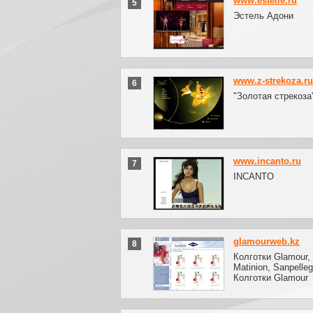
www.estelle.ru
5
Эстель Адони
www.z-strekoza.ru
6
"Золотая стрекоза
www.incanto.ru
7
INCANTO
glamourweb.kz
8
Колготки Glamour, 
Matinion, Sanpelle
Колготки Glamour