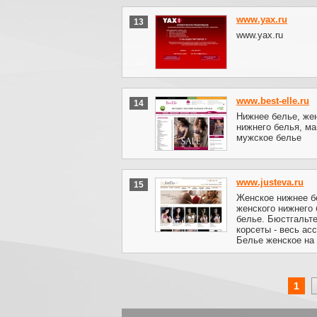
www.yax.ru
13
www.yax.ru
www.best-elle.ru
14
Нижнее белье, жен
нижнего белья, ма
мужское белье
www.justeva.ru
15
Женское нижнее бе
женского нижнего 
белье. Бюстгальте
корсеты - весь ас
Белье женское на 
1