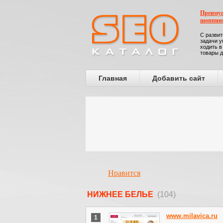
Преимущ
шоппин
С развит
задачи у
ходить в
товары д
Главная
Добавить сайт
Нравится
НИЖНЕЕ БЕЛЬЕ
(104)
www.milavica.ru
1