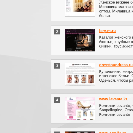
Женское нижнее б
Милавица магазин
оптом. Милавица 
белья.
lery-m.ru
2
Каталог женского 
бюстье, клубные п
бикини, трусики-с
dresstoundress.ru
3
Купальники, микро
и женское белье.
Оденься, чтобы ра
www.levante.kz
4
Колготки Levante, G
Sanpellegrino, Oms
Колготки Levante