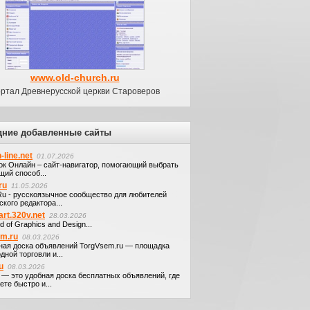
www.old-church.ru
ртал Древнерусской церкви Староверов
дние добавленные сайты
-line.net
01.07.2026
ок Онлайн – сайт-навигатор, помогающий выбрать
щий способ...
ru
11.05.2026
.Ru - русскоязычное сообщество для любителей
кого редактора...
art.320v.net
28.03.2026
d of Graphics and Design...
em.ru
08.03.2026
ная доска объявлений TorgVsem.ru — площадка
дной торговли и...
u
08.03.2026
u — это удобная доска бесплатных объявлений, где
те быстро и...