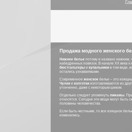
Гла
Продажа модного женского бе
Нижнее белье
потому и названо нижним, ч
набедренных повязок. В начале ХХ века к 
бюстгальтеры
и
купальники
в том виде, 
остались узнаваемыми.
Современное
женское
белье – это изящн
Чулки
и
колготки
изготавливаются из друг
утонченно, даже с некоторым шиком.
Отдельно следует упомянуть
пижамы
. Пр
относятся. Сегодня эти вещи могут быть 
половины человечества.
Если быть честными, то все изящное белье
изменились.