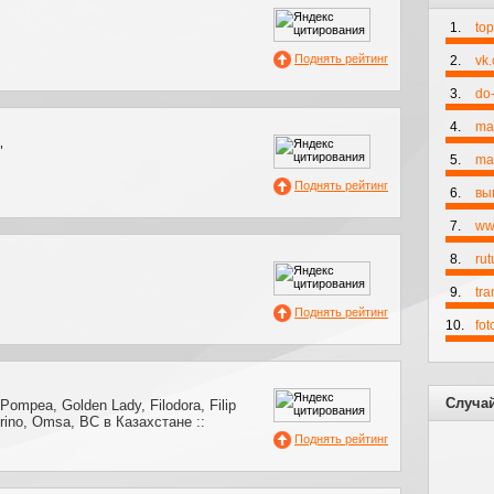
1.
to
Поднять рейтинг
2.
vk
3.
do-
4.
ma
"
5.
mai
Поднять рейтинг
6.
вы
7.
ww
8.
rut
9.
tr
Поднять рейтинг
10.
fo
Случа
Pompea, Golden Lady, Filodora, Filip
grino, Omsa, BC в Казахстане ::
Поднять рейтинг