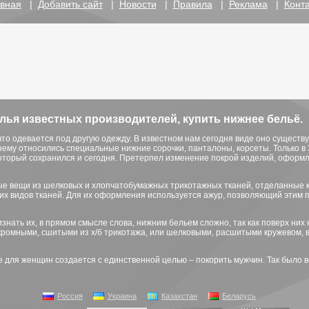
вная
|
Добавить сайт
|
Новости
|
Правила
|
Реклама
|
Конт
лья известных производителей, купить нижнее бельё.
то одевается под другую одежду. В известном нам сегодня виде оно существу
нему относились специальные нижние сорочки, панталоны, корсеты. Только в 
который сохранился и сегодня. Претерпел изменение покрой изделий, оформле
ые вещи из шелковых и хлопчатобумажных трикотажных тканей, отделанные 
их видов тканей. Для их оформления используется ажур, позволяющий этим 
изнать их, в прямом смысле слова, нижним бельем сложно, так как поверх них 
скромными, сшитыми из х/б трикотажа, или шелковыми, расшитыми кружевом,
 для женщин создается с единственной целью – покорить мужчин. Так было в
Россия
Украина
Казахстан
Беларусь