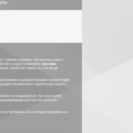
акты
ет совсем недавно. Начиналось все с
30-40-х годах появились
трусики
,
ние, качество ткани, но эти вещи
кружевами и декоративными элементами.
предметам женского туалета выглядеть
ничего не надевается. Но они к нему
 вызывающими восторг из сильной
о все времена, но и сегодня причины не