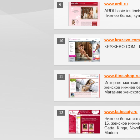
www.ardi.ru
9
ARDI basic instinc
Нижнее белье, куп
www.kruzevo.com
10
КРУЖЕВО.COM - Ин
www.iline-shop.ru
11
Интернет-магазин 
женское нижнее бе
Магазине женского
www.la-beauty.ru
12
Нижнее белье интер
15, женское нижне
Gatta, Kinga, Nove
Madora