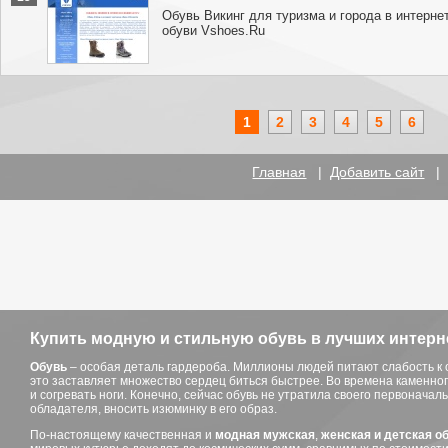
Обувь Викинг для туризма и города в интерне
обуви Vshoes.Ru
1
2
3
4
5
6
Главная
|
Добавить сайт
Купить модную и стильную обувь в лучших интерн
Обувь
– особая деталь гардероба. Миллионы людей питают слабость к об
это заставляет множество сердец биться быстрее. Во времена каменног
и согревать ноги. Конечно, сейчас обувь не утратила своего первонача
обладателя, вносить изюминку в его образ.
По-настоящему качественная и
модная мужская
,
женская и детская о