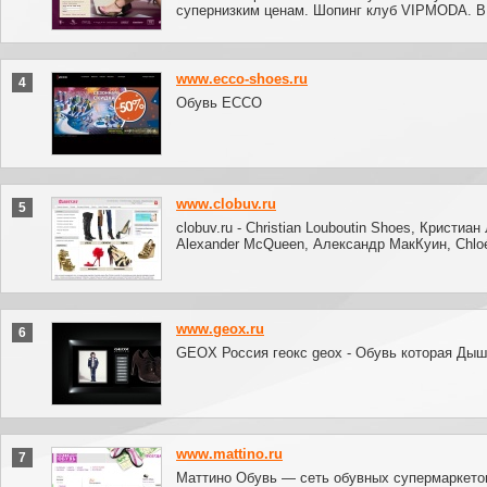
супернизким ценам. Шопинг клуб VIPMODA.
www.ecco-shoes.ru
4
Обувь ECCO
www.clobuv.ru
5
clobuv.ru - Christian Louboutin Shoes, Кристиан
Alexander McQueen, Александр МакКуин, Chlo
www.geox.ru
6
GEOX Россия геокс geox - Обувь которая Дыш
www.mattino.ru
7
Маттино Обувь — сеть обувных супермаркето