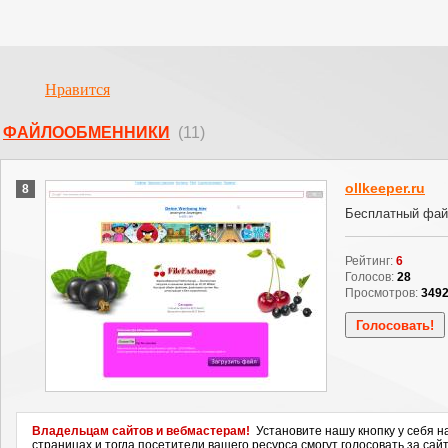
Нравится
ФАЙЛООБМЕННИКИ
(11)
ollkeeper.ru
8
Бесплатный фай
Рейтинг:
6
Голосов:
28
Просмотров:
349
Владельцам сайтов и вебмастерам!
Установите нашу кнопку у себя н
страницах и тогда посетители вашего ресурса смогут голосовать за сайт