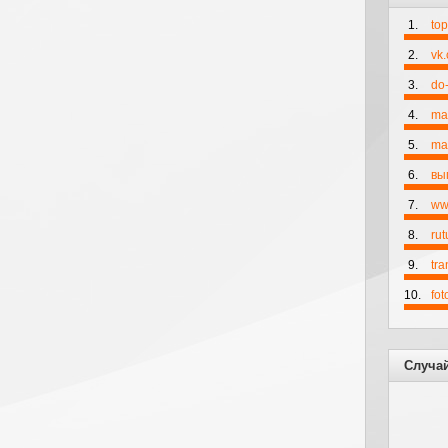
1.
to
2.
vk
3.
do-
4.
ma
5.
mai
6.
вы
7.
ww
8.
rut
9.
tr
10.
fo
Случа