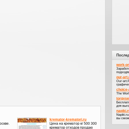
После
work-on
Заработ
подходя
our-art.
Our-art
графичес
choice-
The Worl
torgvs
Бесплат
для выго
napiki.r
Napiki.r
вы сможе
kremator-krematori.ru
оскве.
Цена на крематор кг 500 300
крематор отходов продаю