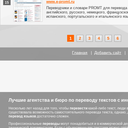
www.e-promt.ru
15
Переводчики и словари PROMT для перевода 
английского, русского, немецкого, французско
испанского, португальского и итальянского яз
1
2
3
4
5
6
Главная
|
Добавить сайт
Лучшие агентства и бюро по переводу текстов с и
Несколько лет назад для того, чтобы
перевести
какой-либо текст, люди
существовала возможность самостоятельного перевода текста, однако, д
перевод языков
достаточно сложен.
Профессиональные
переводы
могут понадобиться и в коммерческой де
технической документации. Если с обыкновенными текстами можно справ