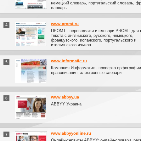
немецкий словарь, португальский словарь, ф
словарь
www.promt.ru
4
ПРОМТ - переводчики и словари PROMT для 
текста с английского, русского, немецкого,
французского, испанского, португальского и
итальянского языков.
www.informatic.ru
5
Компания Информатик - проверка орфографии
правописания, электронные словари
www.abbyy.ua
6
ABBYY Украина
www.abbyyonline.ru
7
Онлайн-сервисы ABBYY: онлайн-словари, рас