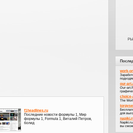
РЫ
После
work-on
Заработ
подходя
our-art.
Our-art
графичес
choice-
The Worl
torgvs
Бесплат
f1headlines.ru
для выго
Последние новости формулы 1, Мир
napiki.r
формулы 1, Formula 1, Виталий Петров,
Napiki.r
болид
вы сможе