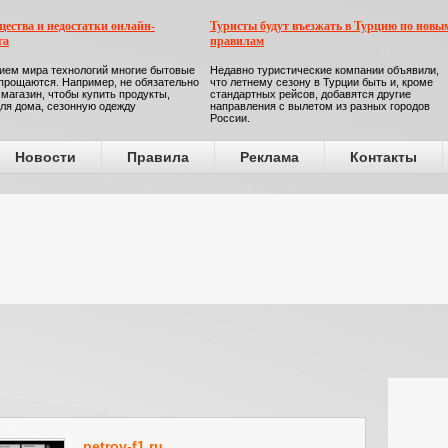
ества и недостатки онлайн-
Туристы будут въезжать в Турцию по новы
га
правилам
ием мира технологий многие бытовые
Недавно туристические компании объявили,
прощаются. Например, не обязательно
что летнему сезону в Турции быть и, кроме
 магазин, чтобы купить продукты,
стандартных рейсов, добавятся другие
ля дома, сезонную одежду
направления с вылетом из разных городов
России.
Новости
Правила
Реклама
Контакты
petrov-f1.ru