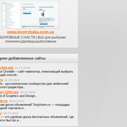
www.domrybaka.com.ua
БОЛОВНЫЕ СНАСТИ | Всё для рыбалки:
спиннинг,удилища,рыболовные
дние добавленные сайты
-line.net
01.07.2026
ок Онлайн – сайт-навигатор, помогающий выбрать
щий способ...
ru
11.05.2026
.Ru - русскоязычное сообщество для любителей
кого редактора...
art.320v.net
28.03.2026
d of Graphics and Design...
em.ru
08.03.2026
ная доска объявлений TorgVsem.ru — площадка
дной торговли и...
u
08.03.2026
u — это удобная доска бесплатных объявлений, где
те быстро и...