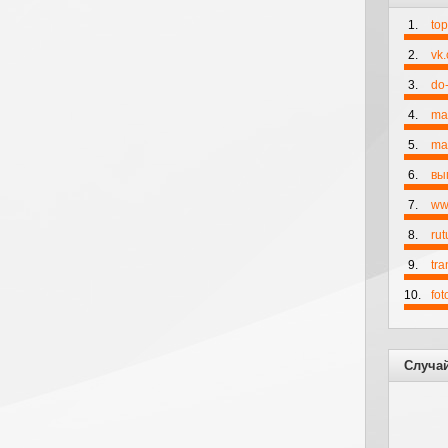
1.
to
2.
vk
3.
do-
4.
ma
5.
mai
6.
вы
7.
ww
8.
rut
9.
tr
10.
fo
Случа