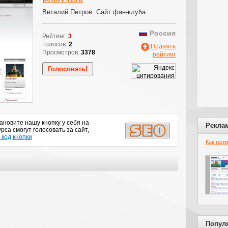
Виталий Петров. Сайт фан-клуба
Россия
Рейтинг:
3
Голосов:
2
Поднять
Просмотров:
3378
рейтинг
новите нашу кнопку у себя на
Рекла
рса смогут голосовать за сайт,
 код кнопки
Как раз
Попул