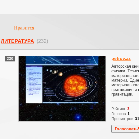
Нравится
ЛИТЕРАТУРА
(232)
petrov.az
230
Авторская кни
физики. Тезис
материального
материи, Еди
материального
притяжения и 
гравитации.
Рейтинг:
3
Голосов:
1
Просмотров:
3