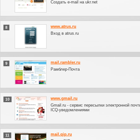
Создать e-mail на ukr.net
www.atrus.ru
8
Вход в atrus.ru
mail.rambler.ru
9
Рамблер-Почта
www.gmail.ru
10
Gmail.ru - сервис пересылки электронной почт
ICQ-уведомлениями
mail.qip.ru
11