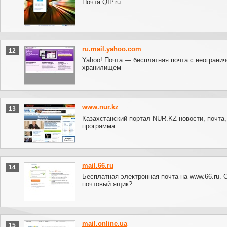
Почта QIP.ru
ru.mail.yahoo.com
12
Yahoo! Почта — бесплатная почта с неограни
хранилищем
www.nur.kz
13
Казахстанский портал NUR.KZ новости, почта, 
программа
mail.66.ru
14
Бесплатная электронная почта на www.66.ru. 
почтовый ящик?
mail.online.ua
15