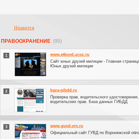
Нравится
ПРАВООХРАНЕНИЕ
(95)
www.etkovd.ucoz.ru
1
Сайт юных друзей милиции - Главная страниц
Юных друзей милиции
baza-gibdd.ru
2
Проверка прав, водительского удостоверения,
водительских прав. База данных ГИБДД
www.guvd.vrn.ru
3
Официальный сайт ГУВД по Воронежской обл