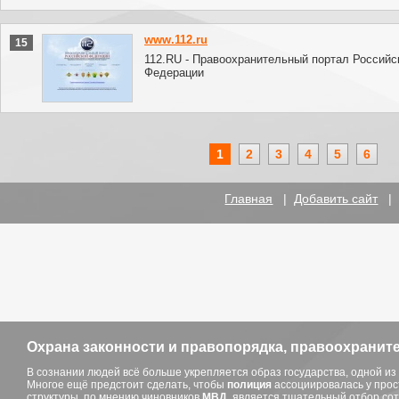
www.112.ru
15
112.RU - Правоохранительный портал Российс
Федерации
1
2
3
4
5
6
Главная
|
Добавить сайт
Охрана законности и правопорядка, правоохранит
В сознании людей всё больше укрепляется образ государства, одной из
Многое ещё предстоит сделать, чтобы
полиция
ассоциировалась у прос
структуры, по мнению чиновников
МВД
, является тщательный отбор сот