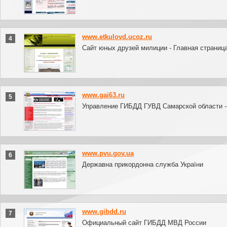
www.etkulovd.ucoz.ru
4
Сайт юных друзей милиции - Главная страниц
www.gai63.ru
5
Управление ГИБДД ГУВД Самарской области -
www.pvu.gov.ua
6
Державна прикордонна служба України
www.gibdd.ru
7
Официальный сайт ГИБДД МВД России