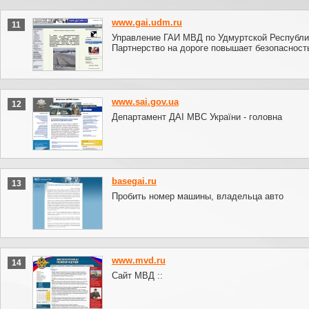
www.gai.udm.ru
11
Управление ГАИ МВД по Удмуртской Республик
Партнерство на дороге повышает безопасност
www.sai.gov.ua
12
Департамент ДАІ МВС України - головна
basegai.ru
13
Пробить номер машины, владельца авто
www.mvd.ru
14
Сайт МВД ::