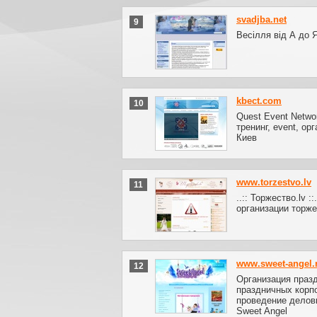
svadjba.net
9
Весілля від А до Я
kbect.com
10
Quest Event Netwo
тренинг, event, ор
Киев
www.torzestvo.lv
11
..:: Торжество.lv :
организации торже
www.sweet-angel.
12
Организация праз
праздничных корп
проведение деловы
Sweet Angel