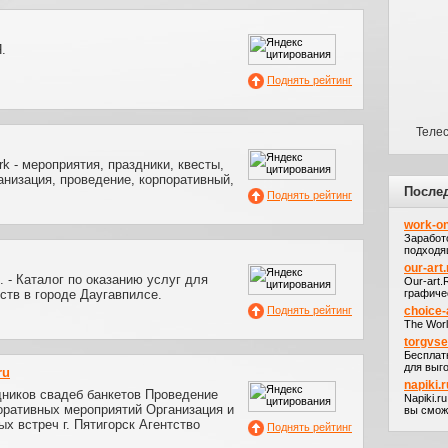
.
Поднять рейтинг
Телес
rk - мероприятия, праздники, квесты,
ганизация, проведение, корпоративный,
После
Поднять рейтинг
work-on
Заработ
подходя
our-art.
:.. - Каталог по оказанию услуг для
Our-art
ств в городе Даугавпилсе.
графичес
Поднять рейтинг
choice-
The Worl
torgvs
Бесплат
для выго
ru
napiki.r
дников свадеб банкетов Проведение
Napiki.r
оративных мероприятий Организация и
вы сможе
х встреч г. Пятигорск Агентство
Поднять рейтинг