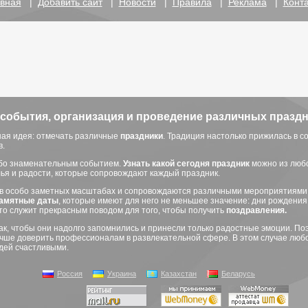
вная
|
Добавить сайт
|
Новости
|
Правила
|
Реклама
|
Конт
события, организация и проведение различных праздн
ная идея: отмечать различные
праздники
. Традиция настолько прижилась в с
в.
ибо знаменательным событием.
Узнать какой сегодня
праздник
можно из любо
лья и радости, которые сопровождают каждый праздник.
в особо заметных масштабах и сопровождаются различными мероприятиями:
амятные даты
, которые имеют для него не меньшее значение: дни рождения
это служит прекрасным поводом для того, чтобы получить
поздравления.
к, чтобы они надолго запомнились и принесли только радостные эмоции. П
учше доверить профессионалам в развлекательной сфере. В этом случае люб
дей счастливыми.
Россия
Украина
Казахстан
Беларусь