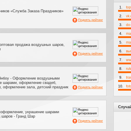
1.
to
ников «Служба Заказа Праздников»
2.
vk
Поднять рейтинг
3.
do-
4.
ma
5.
mai
оптовая продажа воздушных шаров,
и
6.
вы
Поднять рейтинг
7.
ww
8.
rut
9.
tr
йнбоу - Оформление воздушными
е шарами, оформление свадеб,
10.
fo
, оформление зала, детский праздник
Поднять рейтинг
Случа
 оформление, украшение шарами
 шаров - Гранд Шар
Поднять рейтинг