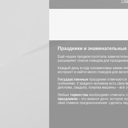
Гла
Праздники и знаменательные 
Ещё наших предков посетила замечатель
расширяют список поводов для празднико
Каждый день в году ознаменован каким-л
интернет и найти много поводов для весе
Государственные
праздники отмечаются 
гуляниями. У каждого человека есть свои
п
диплома, свадьба, покупка машины – всё 
Любые
торжества
необходимо отмечать та
праздников –
это важное дело, которое л
своё главное предназначение: сделать лю