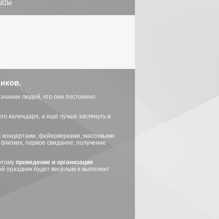
акты
иков.
ознании людей, что они постоянно
го календаря, а ещё лучше заглянуть в
 концертами, фейерверками, массовыми
 близких, первое свидание, получение
оэтому
проведение и
организация
ой праздник будет весёлым и выполнит