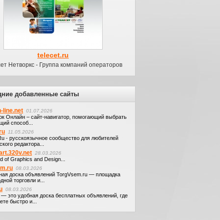
telecet.ru
ет Нетворкс - Группа компаний операторов
дние добавленные сайты
-line.net
01.07.2026
ок Онлайн – сайт-навигатор, помогающий выбрать
щий способ...
ru
11.05.2026
.Ru - русскоязычное сообщество для любителей
кого редактора...
art.320v.net
28.03.2026
d of Graphics and Design...
em.ru
08.03.2026
ная доска объявлений TorgVsem.ru — площадка
дной торговли и...
u
08.03.2026
u — это удобная доска бесплатных объявлений, где
те быстро и...