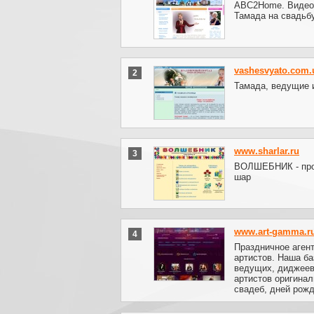
ABC2Home. Видеос
Тамада на свадьбу
vashesvyato.com.
2
Тамада, ведущие 
www.sharlar.ru
3
ВОЛШЕБНИК - про
шар
www.art-gamma.r
4
Праздничное аген
артистов. Наша ба
ведущих, диджеев,
артистов оригина
свадеб, дней рож