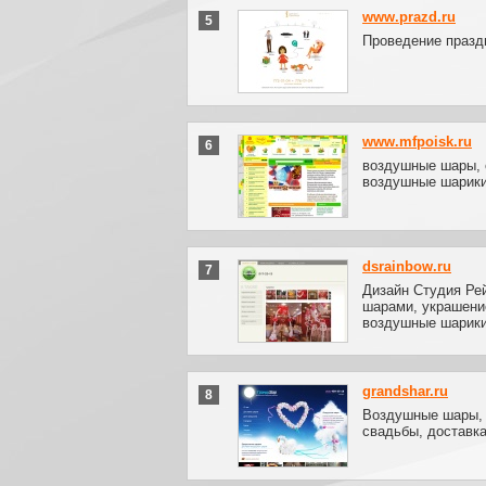
www.prazd.ru
5
Проведение празд
www.mfpoisk.ru
6
воздушные шары, 
воздушные шарик
dsrainbow.ru
7
Дизайн Студия Ре
шарами, украшени
воздушные шарики
grandshar.ru
8
Воздушные шары,
свадьбы, доставка