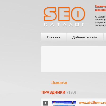
Преимущ
шоппин
С развит
задачи у
ходить в
товары д
Главная
Добавить сайт
Нравится
ПРАЗДНИКИ
(190)
www.abc2home.r
1