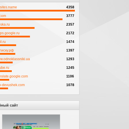
psites.name
4358
.com
3777
ska.ru
2357
ps.google.ru
2172
l.ru
1474
писку.рф
1397
w.odnoklassniki.ua
1293
ube.ru
1245
anslate.google.com
1106
to-devushek.com
1078
йный сайт