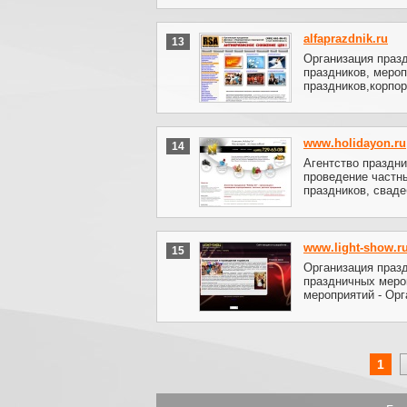
alfaprazdnik.ru
13
Организация праз
праздников, мероп
праздников,корпор
www.holidayon.ru
14
Агентство праздни
проведение частны
праздников, сваде
www.light-show.r
15
Организация праз
праздничных меро
мероприятий - Орг
1