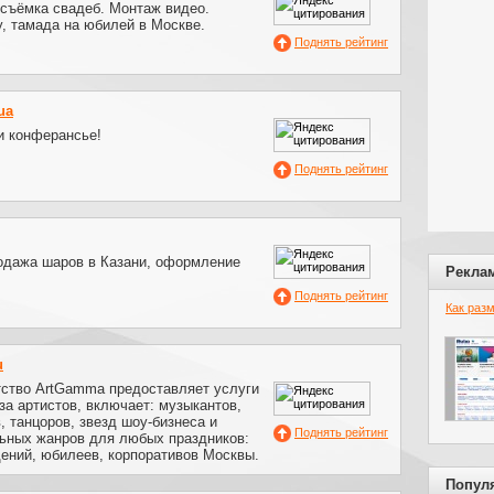
ъёмка свадеб. Монтаж видео.
, тамада на юбилей в Москве.
Поднять рейтинг
ua
и конферансье!
Поднять рейтинг
дажа шаров в Казани, оформление
Рекла
Поднять рейтинг
Как раз
u
тство ArtGamma предоставляет услуги
за артистов, включает: музыкантов,
 танцоров, звезд шоу-бизнеса и
Поднять рейтинг
льных жанров для любых праздников:
дений, юбилеев, корпоративов Москвы.
Попул