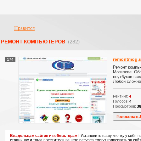
Нравится
РЕМОНТ КОМПЬЮТЕРОВ
(282)
remontmog.u
174
Ремонт компью
Могилеве. Об
ноутбуков все
Любой сложно
Рейтинг:
4
Голосов:
4
Просмотров:
3
Владельцам сайтов и вебмастерам!
Установите нашу кнопку у себя н
страницах и тогда посетители вашего ресурса смогут голосовать за сайт